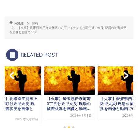
HOME
速報
【火事】兵庫県神戸市東灘区の六甲アイランド公園付近で火災!現場の被害状況
を画像と動画で5/20
RELATED POST
速報
速報
火事】北海道江別市上
【火事】埼玉県伊奈町寿
【火事】愛媛県西条
別南町付近で火災!現
3丁目付近で火災!現場の
近で火災!現場の被害
の被害状況を画像と
被害状況を画像と動画...
況を画像と動画で6/1.
.
2024年6月3日
2024年6
2024年5月12日