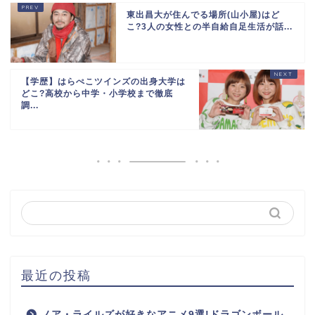
東出昌大が住んでる場所(山小屋)はど
こ?3人の女性との半自給自足生活が話...
【学歴】はらぺこツインズの出身大学は
どこ?高校から中学・小学校まで徹底
調...
最近の投稿
ノア・ライルズが好きなアニメ9選!ドラゴンボール