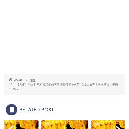
HOME
速報
【火事】神奈川県相模原市南区新磯野付近で火災!現場の被害状況を画像と動画
で!4/30
RELATED POST
速報
速報