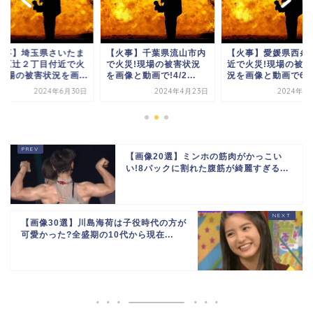
火事】埼玉県さいたま
【火事】千葉県流山市内
【火事】愛媛県西条
南区辻２丁目付近で火
で火災!現場の被害状況
近で火災!現場の被害
現場の被害状況を画...
を画像と動画で!4/2...
況を画像と動画で6/1.
2024年6月30日
2024年4月23日
2024年6
【画像20選】ミンホの筋肉がかっこい
い!8パックに割れた腹筋が綺麗すぎる...
【画像30選】川島海荷は子役時代の方が
可愛かった?全盛期の10代から現在...