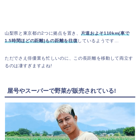
山梨県と東京都の2つに拠点を置き、
片道
およそ
110km(車で
1.5時間ほどの距離)もの距離を往復
しているようです…
ただでさえ俳優業も忙しいのに、この長距離を移動して両立す
るのは凄すぎますよね!
屋号やスーパーで野菜が販売されている!