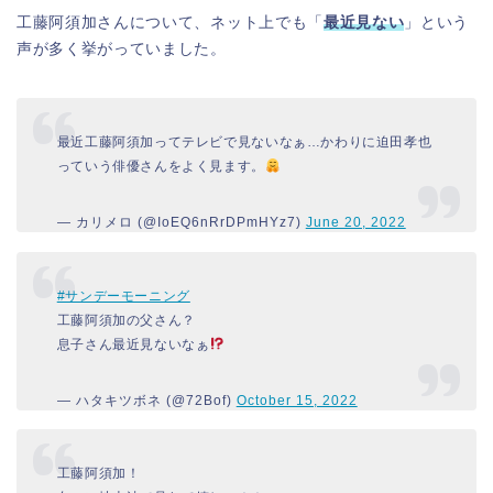
工藤阿須加さんについて、ネット上でも「
最近見ない
」という
声が多く挙がっていました。
最近工藤阿須加ってテレビで見ないなぁ…かわりに迫田孝也
っていう俳優さんをよく見ます。
— カリメロ (@IoEQ6nRrDPmHYz7)
June 20, 2022
#サンデーモーニング
工藤阿須加の父さん？
息子さん最近見ないなぁ
— ハタキツボネ (@72Bof)
October 15, 2022
工藤阿須加！