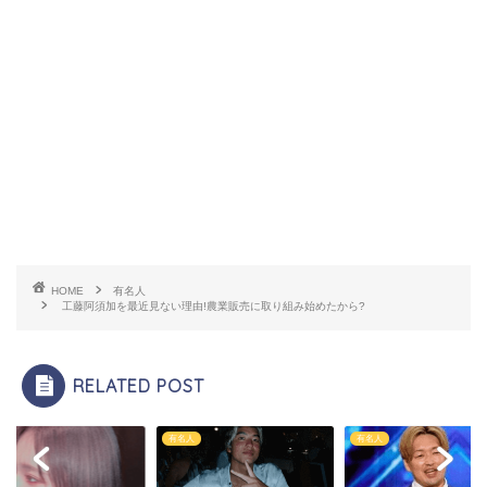
HOME
有名人
工藤阿須加を最近見ない理由!農業販売に取り組み始めたから?
RELATED POST
人
有名人
有名人