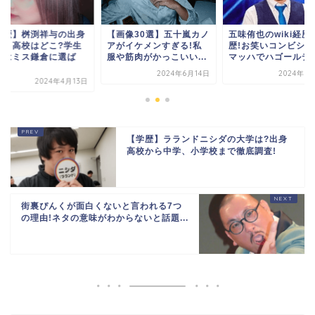
画像30選】五十嵐カノ
五味侑也のwiki経歴＆学
【学歴】桝渕祥与の
がイケメンすぎる!私
歴!お笑いコンビシュー
大学・高校はどこ?
や筋肉がかっこいい...
マッハでハゴールデ...
時代はミス鎌倉に選
れ...
2024年6月14日
2024年7月17日
2024年4
【学歴】ラランドニシダの大学は?出身
高校から中学、小学校まで徹底調査!
街裏ぴんくが面白くないと言われる7つ
の理由!ネタの意味がわからないと話題...