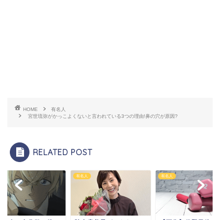
HOME
有名人
宮世琉弥がかっこよくないと言われている3つの理由!鼻の穴が原因?
RELATED POST
人
有名人
有名人