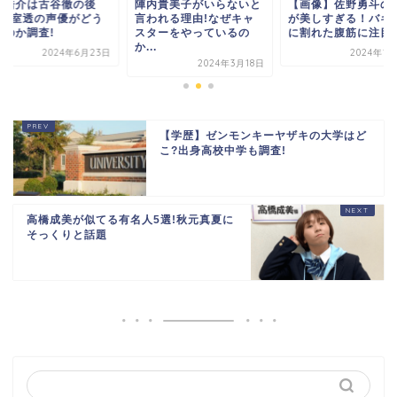
内貴美子がいらないと
【画像】佐野勇斗の筋肉
岡野浩介は古谷徹の
われる理由!なぜキャ
が美しすぎる！バキバキ
任?安室透の声優が
ターをやっているの
に割れた腹筋に注目
なるのか調査!
.
2024年1月27日
2024年6月
2024年3月18日
【学歴】ゼンモンキーヤザキの大学はど
こ?出身高校中学も調査!
高橋成美が似てる有名人5選!秋元真夏に
そっくりと話題