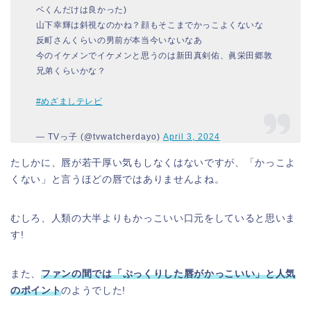
ベくんだけは良かった)
山下幸輝は斜視なのかね？顔もそこまでかっこよくないな
反町さんくらいの男前が本当今いないなあ
今のイケメンでイケメンと思うのは新田真剣佑、眞栄田郷敦
兄弟くらいかな？
#めざましテレビ
— TVっ子 (@tvwatcherdayo)
April 3, 2024
たしかに、唇が若干厚い気もしなくはないですが、「かっこよ
くない」と言うほどの唇ではありませんよね。
むしろ、人類の大半よりもかっこいい口元をしていると思いま
す!
また、
ファンの間では「
ぷっくりした
唇がかっこいい」と人気
のポイント
のようでした!