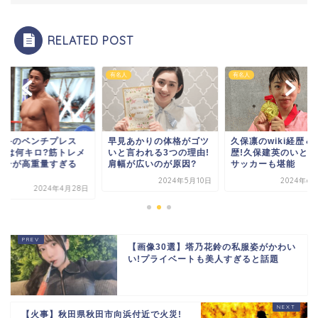
RELATED POST
人
有名人
有名人
裟斗のベンチプレス
早見あかりの体格がゴツ
久保凛のwiki経歴＆
AXは何キロ?筋トレメ
いと言われる3つの理由!
歴!久保建英のいとこ
ューが高重量すぎる
肩幅が広いのが原因?
サッカーも堪能
.
2024年5月10日
2024年6
2024年4月28日
【画像30選】塔乃花鈴の私服姿がかわい
い!プライベートも美人すぎると話題
【火事】秋田県秋田市向浜付近で火災!