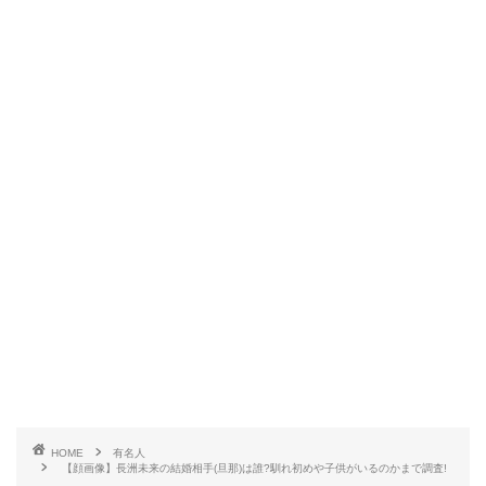
HOME
有名人
【顔画像】長洲未来の結婚相手(旦那)は誰?馴れ初めや子供がいるのかまで調査!