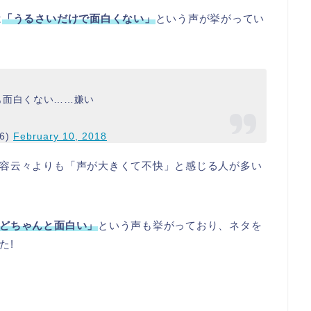
は
「うるさいだけで面白くない」
という声が挙がってい
も面白くない……嫌い
6)
February 10, 2018
容云々よりも「声が大きくて不快」と感じる人が多い
どちゃんと
面白い」
という声も挙がっており、ネタを
た!