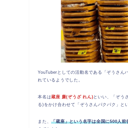
YouTuberとしての活動名である「ぞう
れているようでした。
本名は
蔵座 廉(ぞうざ れん)
といい、「ぞう
る)をかけ合わせて「ぞうさんパクパク」と
また、
「蔵座」という名字は全国に500人前