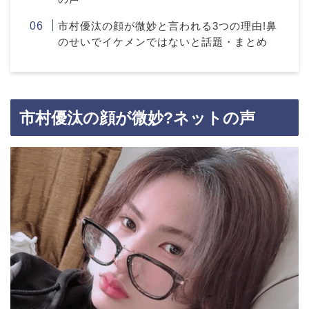
市村優汰の顔が微妙と言われる3つの理由!鼻
のせいでイケメンではないと話題・まとめ
市村優汰の顔が微妙?ネットの声