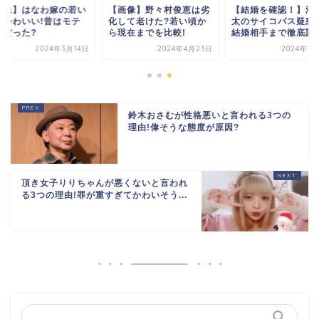
画像】はなわ嫁の若い
【画像】野々村俊恵は劣
【結婚を確認！】海
がかわいい!昔はモテ
化して老けた?若い頃か
太のサイコパス疑惑
テだった?
ら現在までを比較!
結婚相手まで徹底調
2024年3月14日
2024年4月23日
2024年1
鈴木おさむが性格悪いと言われる3つの
理由!偉そうな態度が原因?
頂き女子りりちゃんが悪くないと言われ
る3つの理由!罪が重すぎてかわいそう...