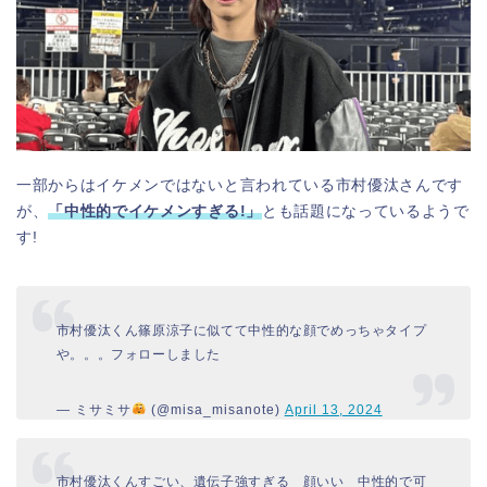
一部からはイケメンではないと言われている市村優汰さんです
が、
「中性的でイケメンすぎる!」
とも話題になっているようで
す!
市村優汰くん篠原涼子に似てて中性的な顔でめっちゃタイプ
や。。。フォローしました
— ミサミサ
(@misa_misanote)
April 13, 2024
市村優汰くんすごい、遺伝子強すぎる 顔いい 中性的で可