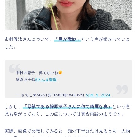
市村優汰さんについて、
「鼻が微妙」
という声が挙がっていま
した。
市村の息子、鼻でかいね
篠原涼子似
#さんま御殿
— さちこ✜SGS (@TtSn9ttjex4kuv5)
April 9, 2024
しかし、
「母親である篠原涼子さんに似て綺麗な鼻」
という意
見も挙がっており、この点については賛否両論のようです。
実際、画像で比較してみると、顔の下半分だけ見ると同一人物