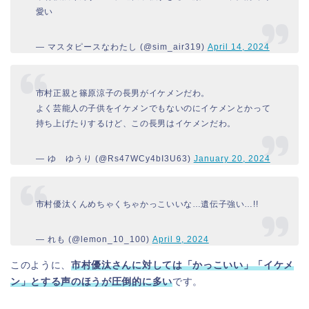
愛い
— マスタピースなわたし (@sim_air319)
April 14, 2024
市村正親と篠原涼子の長男がイケメンだわ。
よく芸能人の子供をイケメンでもないのにイケメンとかって
持ち上げたりするけど、この長男はイケメンだわ。
— ゆ ゆうり (@Rs47WCy4bI3U63)
January 20, 2024
市村優汰くんめちゃくちゃかっこいいな…遺伝子強い…!!
— れも (@lemon_10_100)
April 9, 2024
このように、
市村優汰さんに対しては「かっこいい」「イケメ
ン」とする声のほうが圧倒的に多い
です。