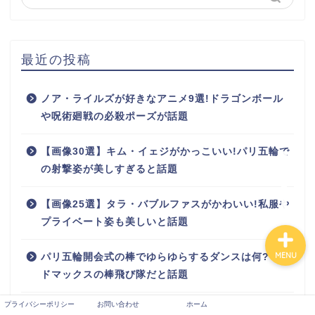
ホーム
最近の投稿
有名人
ノア・ライルズが好きなアニメ9選!ドラゴンボール
や呪術廻戦の必殺ポーズが話題
お問い合わせ
【画像30選】キム・イェジがかっこいい!パリ五輪で
の射撃姿が美しすぎると話題
プロフィール
【画像25選】タラ・バブルファスがかわいい!私服や
プライベート姿も美しいと話題
MENU
パリ五輪開会式の棒でゆらゆらするダンスは何?マッ
ドマックスの棒飛び隊だと話題
プライバシーポリシー
お問い合わせ
ホーム
【画像25選】秦澄美鈴のかわいい!モデル姿や私服姿