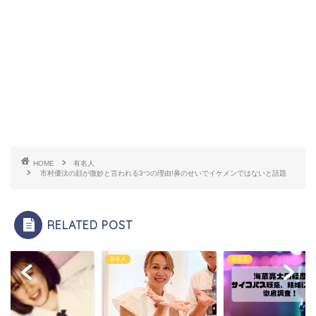
HOME
有名人
市村優汰の顔が微妙と言われる3つの理由!鼻のせいでイケメンではないと話題
RELATED POST
人
有名人
有名人