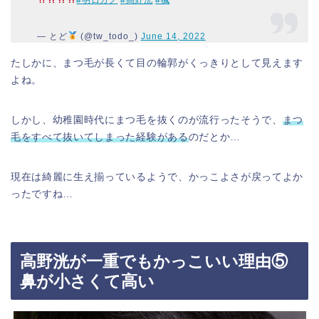
#明日カノ
#高野洸
#楓
— とど
(@tw_todo_)
June 14, 2022
たしかに、まつ毛が長くて目の輪郭がくっきりとして見えます
よね。
しかし、幼稚園時代にまつ毛を抜くのが流行ったそうで、
まつ
毛をすべて抜い
てしまった
経験がある
のだとか…
現在は綺麗に生え揃っているようで、かっこよさが戻ってよか
ったですね…
高野洸が一重でもかっこいい理由⑤
鼻が小さくて高い