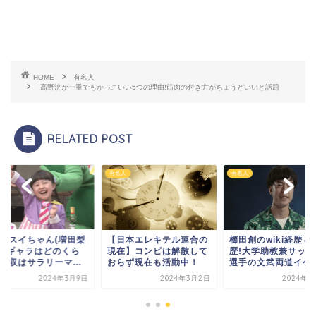
HOME
有名人
高野洸が一重でもかっこいい5つの理由!筋肉の付き方がちょうどいいと話題
RELATED POST
人
有名人
有名人
代目スイちゃん(増田梨
【日本エレキテル連合の
櫛田創のwiki経歴＆
)のギャラはどのくら
現在】コンビは解散して
歴!大学助教兼サッカ
年収はサラリーマ...
おらず現在も活動中！
選手の文武両道イケメ.
2024年3月9日
2024年3月2日
2024年6