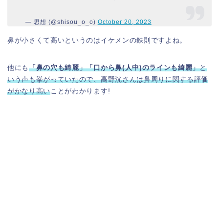
— 思想 (@shisou_o_o)
October 20, 2023
鼻が小さくて高いというのはイケメンの鉄則ですよね。
他にも
「鼻の穴も綺麗」「口から鼻(人中)のラインも綺麗」
と
いう声も挙がっていたので
、高野洸さんは
鼻周りに関する評価
がかなり高い
ことがわかります!