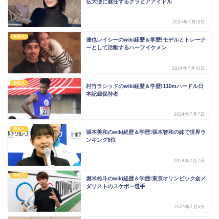
伝大使に就任するグラビアアイドル
2024年7月13日
有名人
達也レイシーのwiki経歴＆学歴!モデルとトレーナ
ーとして活動するハーフイケメン
2024年7月10日
有名人
村竹ラシッドのwiki経歴＆学歴!110mハードル日
本記録保持者
2024年7月7日
有名人
張本美和のwiki経歴＆学歴!張本智和の妹で世界ラ
ンキング8位
2024年7月7日
有名人
堀米雄斗のwiki経歴＆学歴!東京オリンピック金メ
ダリストのスケボー選手
2024年7月6日