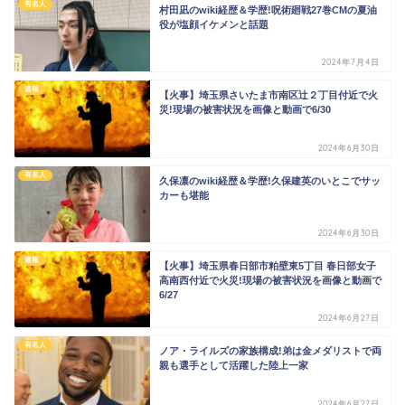
有名人
村田凪のwiki経歴＆学歴!呪術廻戦27巻CMの夏油
役が塩顔イケメンと話題
2024年7月4日
速報
【火事】埼玉県さいたま市南区辻２丁目付近で火
災!現場の被害状況を画像と動画で6/30
2024年6月30日
有名人
久保凛のwiki経歴＆学歴!久保建英のいとこでサッ
カーも堪能
2024年6月30日
速報
【火事】埼玉県春日部市粕壁東5丁目 春日部女子
高南西付近で火災!現場の被害状況を画像と動画で
6/27
2024年6月27日
有名人
ノア・ライルズの家族構成!弟は金メダリストで両
親も選手として活躍した陸上一家
2024年6月27日