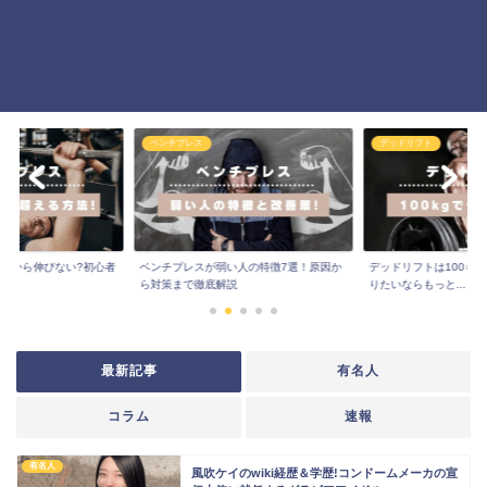
ベンチプレス
デッドリフト
kgから伸びない?初心者
ベンチプレスが弱い人の特徴7選！原因か
デッドリフトは100キ
ら対策まで徹底解説
りたいならもっと...
最新記事
有名人
コラム
速報
有名人
風吹ケイのwiki経歴＆学歴!コンドームメーカの宣